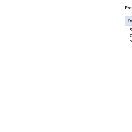
Pro
De
C
P
Pi