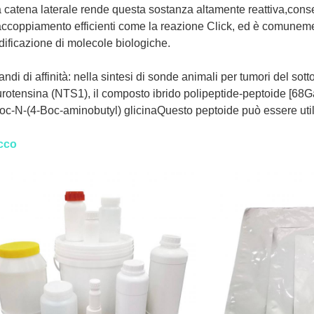
 catena laterale rende questa sostanza altamente reattiva,conse
accoppiamento efficienti come la reazione Click, ed è comunement
ificazione di molecole biologiche.
andi di affinità: nella sintesi di sonde animali per tumori del sott
rotensina (NTS1), il composto ibrido polipeptide-peptoide [68Ga
c-N-(4-Boc-aminobutyl) glicinaQuesto peptoide può essere utili
cco