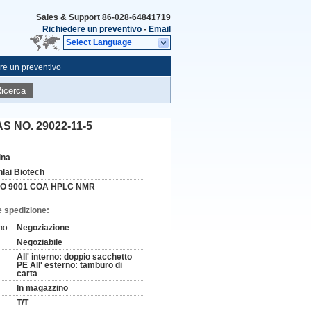
Sales & Support
86-028-64841719
Richiedere un preventivo
-
Email
Select Language
re un preventivo
icerca
AS NO. 29022-11-5
ina
nlai Biotech
SO 9001 COA HPLC NMR
e spedizione:
mo:
Negoziazione
Negoziabile
All' interno: doppio sacchetto
PE All' esterno: tamburo di
carta
In magazzino
T/T