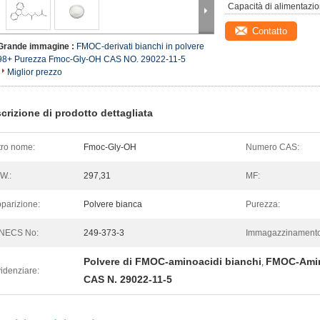
Capacità di alimentazio
Contatto
Grande immagine :
FMOC-derivati bianchi in polvere
98+ Purezza Fmoc-Gly-OH CAS NO. 29022-11-5
Miglior prezzo
crizione di prodotto dettagliata
tro nome:
Fmoc-Gly-OH
Numero CAS:
W.:
297,31
MF:
parizione:
Polvere bianca
Purezza:
INECS No:
249-373-3
Immagazzinamento
Polvere di FMOC-aminoacidi bianchi
FMOC-Amin
,
idenziare:
CAS N. 29022-11-5