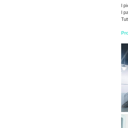
I p
I p
Tut
Pro