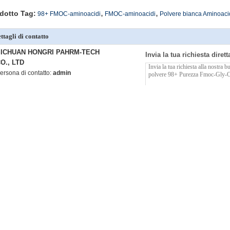
,
,
dotto Tag:
98+ FMOC-aminoacidi
FMOC-aminoacidi
Polvere bianca Aminoac
ttagli di contatto
SICHUAN HONGRI PAHRM-TECH
Invia la tua richiesta diret
O., LTD
ersona di contatto:
admin
ù FMOC-aminoacidi
98+ FMOC-Aminoacidi Polvere bianca Fmoc-D-Val-OH
98+ Polvere bia
CAS NO. 84624-17-9
87-9