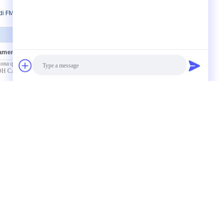
idi FMOC
tamente a noi
Photo
Video Call
Contatto
Audio Call
nca Fmoc-L-VAL-OPFP CAS NO. 86060-