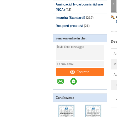
Aminoacidi N-carbossianiidruro
(NCA)
(42)
Impurità (Standardi)
(219)
Reagenti protettivi
(21)
Sono ora online in chat
Des
Al
M.
Contatto
Ap
E
Certificazione
Ev