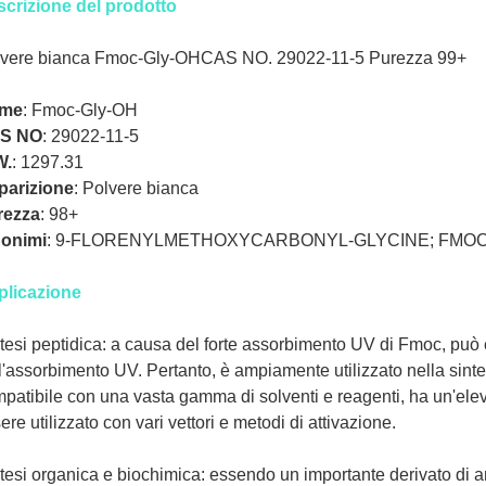
crizione del prodotto
lvere bianca Fmoc-Gly-OHCAS NO. 29022-11-5 Purezza 99+
me
:
Fmoc-Gly-OH
S NO
:
29022-11-5
W.
:
1297.31
parizione
:
Polvere bianca
rezza
:
98+
nonimi
:
9-FLORENYLMETHOXYCARBONYL-GLYCINE; FMOC
plicazione
tesi peptidica: a causa del forte assorbimento UV di Fmoc, può 
l'assorbimento UV. Pertanto, è ampiamente utilizzato nella sint
patibile con una vasta gamma di solventi e reagenti, ha un'ele
ere utilizzato con vari vettori e metodi di attivazione.
tesi organica e biochimica: essendo un importante derivato di a