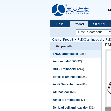
S
Casa.
Prodotti
Su di noi
Casa
Prodotti
FMOC-aminoacidi
FMO
FM
Tutti i prodotti
FMOC-aminoacidi
(285)
Aminoacidi CBZ
(92)
BOC-Aminoacidi
(247)
Esteri di aminoacidi
(240)
Acidi N-metil-amino
(86)
Aminoalcoli
(68)
Amidi di aminoacidi
(21)
Derivati dell'aminoacido
(331)