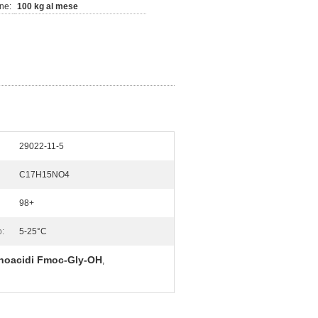
ne:
100 kg al mese
29022-11-5
C17H15NO4
98+
:
5-25°C
oacidi Fmoc-Gly-OH
,