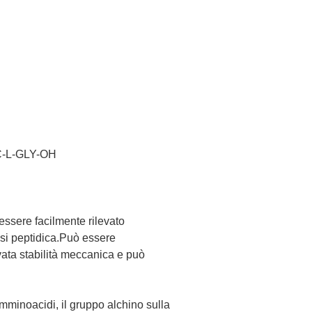
-L-GLY-OH
essere facilmente rilevato
esi peptidica.Può essere
vata stabilità meccanica e può
mminoacidi, il gruppo alchino sulla