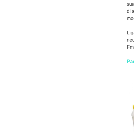
sua
di 
mod
Lig
neu
Fmo
Pa