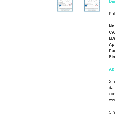
Des
Po
No
CA
M.
Ap
Pu
Si
Ap
Sin
dal
com
ess
Sin