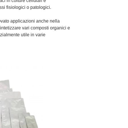
i in colture cellulari e
si fisiologici o patologici.
rovato applicazioni anche nella
sintetizzare vari composti organici e
zialmente utile in varie