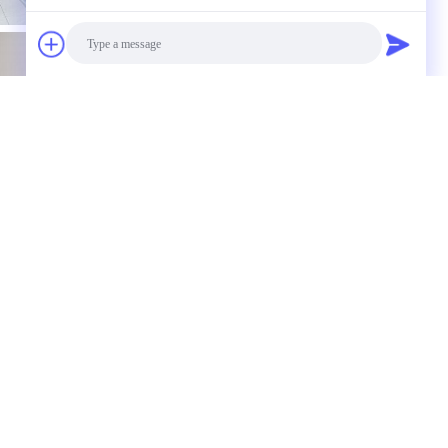
Photo
Video Call
Audio Call
i in polvere bianca
tamente a noi