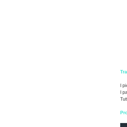
Tra
I p
I p
Tut
Pro