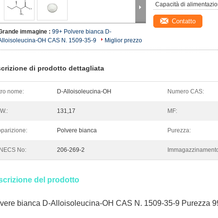
Capacità di alimentazio
Contatto
Grande immagine :
99+ Polvere bianca D-
Alloisoleucina-OH CAS N. 1509-35-9
Miglior prezzo
crizione di prodotto dettagliata
tro nome:
D-Alloisoleucina-OH
Numero CAS:
W.:
131,17
MF:
parizione:
Polvere bianca
Purezza:
INECS No:
206-269-2
Immagazzinamento
crizione del prodotto
vere bianca D-Alloisoleucina-OH CAS N. 1509-35-9 Purezza 9