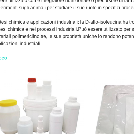
ere utilizzato come integratore nutrizionale o precursore di farmac
erimenti sugli animali per studiare il suo ruolo in specifici proces
tesi chimica e applicazioni industriali: la D-allo-isoleucina ha t
tesi chimica e nei processi industriali.Può essere utilizzato per 
eriali polimericiInoltre, le sue proprietà uniche lo rendono poten
licazioni industriali.
cco