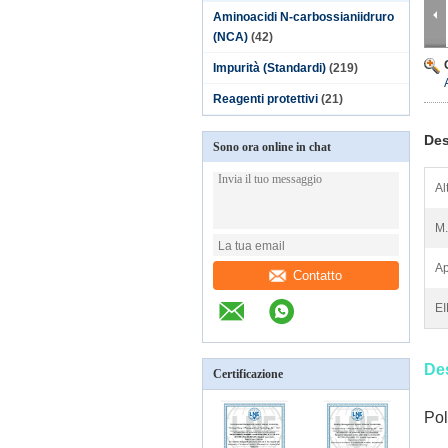
Aminoacidi N-carbossianiidruro
(NCA)
(42)
Impurità (Standardi)
(219)
Reagenti protettivi
(21)
Des
Sono ora online in chat
Al
M.
Ap
Contatto
E
Des
Certificazione
Pol