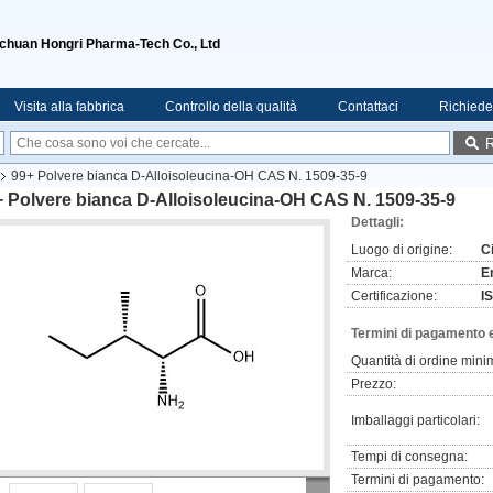
ichuan Hongri Pharma-Tech Co., Ltd
Visita alla fabbrica
Controllo della qualità
Contattaci
Richiede
R
99+ Polvere bianca D-Alloisoleucina-OH CAS N. 1509-35-9
 Polvere bianca D-Alloisoleucina-OH CAS N. 1509-35-9
Dettagli:
Luogo di origine:
C
Marca:
E
Certificazione:
I
Termini di pagamento 
Quantità di ordine mini
Prezzo:
Imballaggi particolari:
Tempi di consegna:
Termini di pagamento: