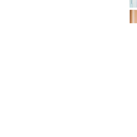
Pro
De
C
P