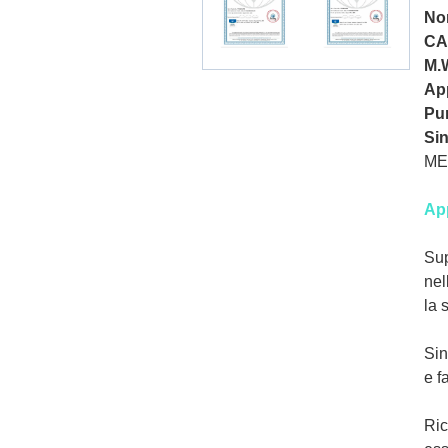
No
CA
M.
Ap
Pu
Si
ME
Ap
Sup
nel
la 
Sin
e f
Ric