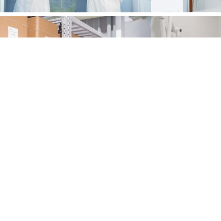
,
,
dotto Tag:
amino derivati 98+
98+ Derivati di aminoacidi
Derivati di aminoacid
ttagli di contatto
SICHUAN HONGRI PAHRM-TECH
Invia la tua richiesta diret
O., LTD
ersona di contatto:
admin