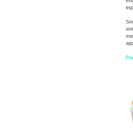
ess
esp
Sin
sin
mat
app
Pa