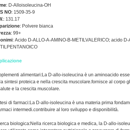
me
:
D-Alloisoleucina-OH
S NO
:
1509-35-9
W.
:
131.17
parizione
:
Polvere bianca
rezza
:
99+
nonimi
:
Acido D-ALLO-A-AMINO-B-METILVALERICO; acido D-
TILPENTANOICO
plicazione
plementi alimentari:La D-allo-isoleucina è un aminoacido essen
la sintesi proteica e nella crescita muscolare.fornisce al corpo 
salute e la crescita muscolare.
tesi di farmaci:La D-allo-isoleucina è una materia prima fondamen
armaci intermedi.contribuire al loro sviluppo e disponibilità.
erca biologica:Nella ricerca biologica e medica, la D-allo-isole