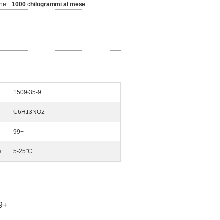
ne:
1000 chilogrammi al mese
1509-35-9
C6H13NO2
99+
:
5-25°C
9+