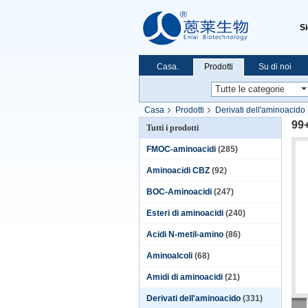
S
Casa.
Prodotti
Su di noi
Casa
Prodotti
Derivati dell'aminoacido
99+
Tutti i prodotti
FMOC-aminoacidi
(285)
Aminoacidi CBZ
(92)
BOC-Aminoacidi
(247)
Esteri di aminoacidi
(240)
Acidi N-metil-amino
(86)
Aminoalcoli
(68)
Amidi di aminoacidi
(21)
Derivati dell'aminoacido
(331)