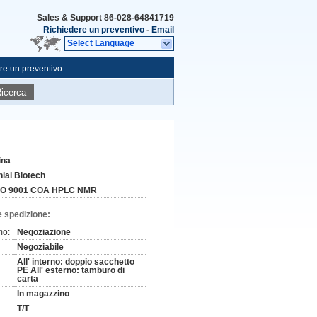
Sales & Support
86-028-64841719
Richiedere un preventivo
-
Email
Select Language
re un preventivo
icerca
ina
nlai Biotech
SO 9001 COA HPLC NMR
e spedizione:
mo:
Negoziazione
Negoziabile
All' interno: doppio sacchetto
PE All' esterno: tamburo di
carta
In magazzino
T/T