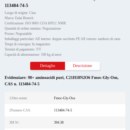
113484-74-5
Luogo di origine: Cina
Marca: Enlai Biotech
Certificazione: ISO 9001 COA HPLC NMR
Quantità di ordine minimo: Negoziazione
Prezzo: Negoziabile
Imballaggi particolari: All' interno: doppio sacchetto PE All' esterno: tamburo di carta
Tempi di consegna: In magazzino
Termini di pagamento: T/T
Capacità di alimentazione: 100 kg al mese
Dettaglio
Descrizione
Evidenziare:
98+ aminoacidi puri
,
C21H18N2O6 Fmoc-Gly-Osu
,
CAS n. 113484-74-5
1Altro nome:
Fmoc-Gly-Osu
2Numero CAS:
113484-74-5
3M.W.:
394.38