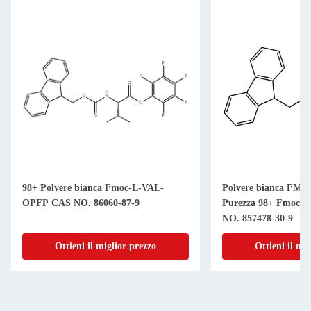
98+ Polvere bianca Fmoc-L-VAL-
Polvere bianca FMO
OPFP CAS NO. 86060-87-9
Purezza 98+ Fmoc-L
NO. 857478-30-9
Ottieni il miglior prezzo
Ottieni il mi