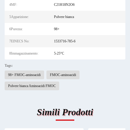
4MF:
C21H18N2O6
5Apparizione:
Polvere bianca
6Purezza:
98+
7EINECS No:
1533716-785-6
8Immagazzinamento:
5-25°C
Tags:
98+ FMOC-aminoacidi
FMOC-aminoacidi
Polvere bianca Aminoacidi FMOC
Simili Prodotti