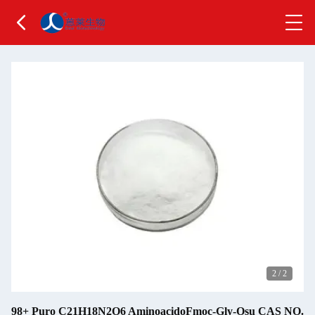
2
/
2
98+ Puro C21H18N2O6 AminoacidoFmoc-Gly-Osu CAS NO.