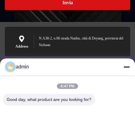
Invia
N.A38-2, n.66 strada Nanhu, città di Deyang, provincia del
Sichuan
Address
admin
Nero@enlaibio.com
E-mail
6:47 PM
Good day, what product are you looking for?
0086-28-64841719
Phone