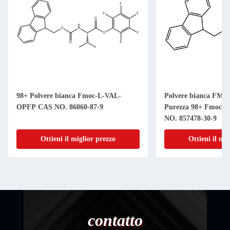
98+ Polvere bianca Fmoc-L-VAL-
Polvere bianca FMO
OPFP CAS NO. 86060-87-9
Purezza 98+ Fmoc-L
NO. 857478-30-9
Ottieni il miglior prezzo
Ottieni il mi
contatto