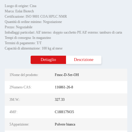
Luogo di origine: Cina
Marca: Enlai Biotech
Certificazione: ISO 9001 COA HPLC NMR
Quantità di ordine minimo: Negoziazione
Prezzo: Negoziabile
Imballaggi particolari: All' interno: doppio sacchetto PE All' esterno: tamburo di carta
Tempi di consegna: In magazzino
Termini di pagamento: T/T
Capacità di alimentazione: 100 kg al mese
Dettaglio
Descrizione
1Nome del prodotto:
Fmoc-D-Ser-OH
2Numero CAS:
116861-26-8
3M.W.:
327.33
4MF:
C18H17NO5
5Apparizione:
Polvere bianca