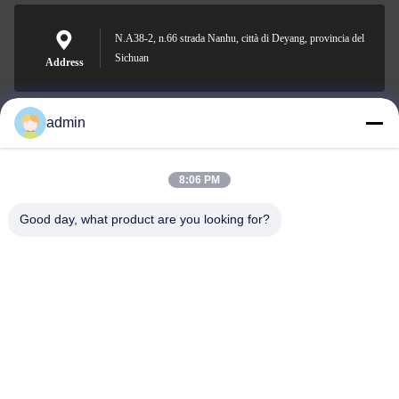
N.A38-2, n.66 strada Nanhu, città di Deyang, provincia del
Sichuan
Address
admin
Nero@enlaibio.com
E-mail
8:06 PM
Good day, what product are you looking for?
0086-28-64841719
Phone
SICHUAN HONGRI PAHRM-TECH CO., LTD