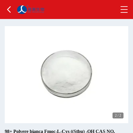
2
/
2
98+ Polvere bianca Fmoc-L-Cys ((Stbu) -OH CAS NO.