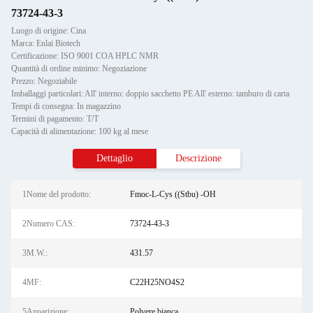
73724-43-3
Luogo di origine: Cina
Marca: Enlai Biotech
Certificazione: ISO 9001 COA HPLC NMR
Quantità di ordine minimo: Negoziazione
Prezzo: Negoziabile
Imballaggi particolari: All' interno: doppio sacchetto PE All' esterno: tamburo di carta
Tempi di consegna: In magazzino
Termini di pagamento: T/T
Capacità di alimentazione: 100 kg al mese
Dettaglio
Descrizione
1Nome del prodotto:
Fmoc-L-Cys ((Stbu) -OH
2Numero CAS:
73724-43-3
3M.W.:
431.57
4MF:
C22H25NO4S2
5Apparizione:
Polvere bianca