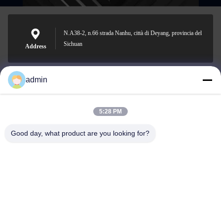
N.A38-2, n.66 strada Nanhu, città di Deyang, provincia del
Sichuan
Address
admin
Nero@enlaibio.com
E-mail
5:28 PM
Good day, what product are you looking for?
0086-28-64841719
Phone