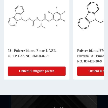
98+ Polvere bianca Fmoc-L-VAL-
Polvere bianca FMO
OPFP CAS NO. 86060-87-9
Purezza 98+ Fmoc-L
NO. 857478-30-9
Ottieni il miglior prezzo
Ottieni il mi