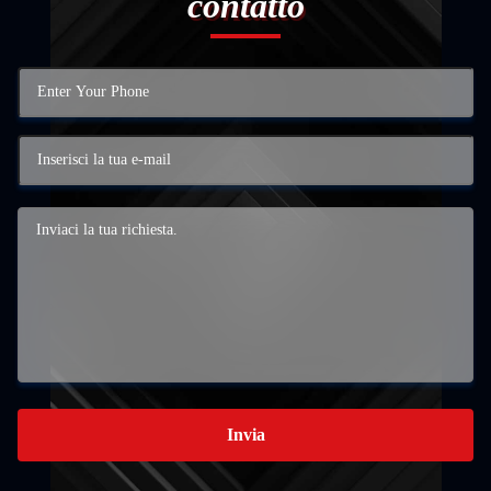
contatto
Invia