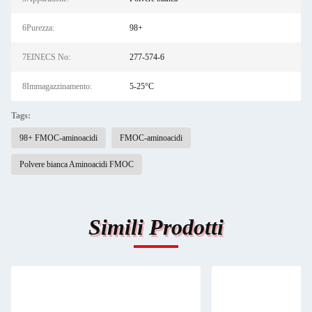
6Purezza:
98+
7EINECS No:
277-574-6
8Immagazzinamento:
5-25°C
Tags:
98+ FMOC-aminoacidi
FMOC-aminoacidi
Polvere bianca Aminoacidi FMOC
Simili Prodotti