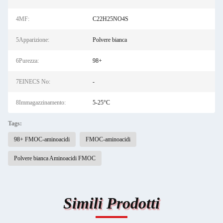
4MF:
C22H25NO4S
5Apparizione:
Polvere bianca
6Purezza:
98+
7EINECS No:
-
8Immagazzinamento:
5-25°C
Tags:
98+ FMOC-aminoacidi
FMOC-aminoacidi
Polvere bianca Aminoacidi FMOC
Simili Prodotti