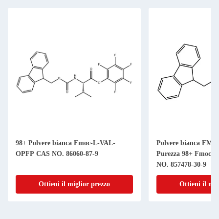
98+ Polvere bianca Fmoc-L-VAL-
Polvere bianca FMO
OPFP CAS NO. 86060-87-9
Purezza 98+ Fmoc-L
NO. 857478-30-9
Ottieni il miglior prezzo
Ottieni il mi