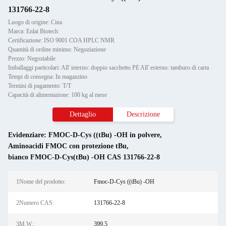
131766-22-8
Luogo di origine: Cina
Marca: Enlai Biotech
Certificazione: ISO 9001 COA HPLC NMR
Quantità di ordine minimo: Negoziazione
Prezzo: Negoziabile
Imballaggi particolari: All' interno: doppio sacchetto PE All' esterno: tamburo di carta
Tempi di consegna: In magazzino
Termini di pagamento: T/T
Capacità di alimentazione: 100 kg al mese
Dettaglio
Descrizione
Evidenziare:
FMOC-D-Cys ((tBu) -OH in polvere
,
Aminoacidi FMOC con protezione tBu
,
bianco FMOC-D-Cys(tBu) -OH CAS 131766-22-8
1Nome del prodotto:
Fmoc-D-Cys ((tBu) -OH
2Numero CAS:
131766-22-8
3M.W.:
399.5