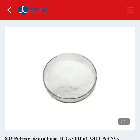
2
/
2
98+ Polvere bianca Fmoc-D-Cys ((tBu) -OH CAS NO.