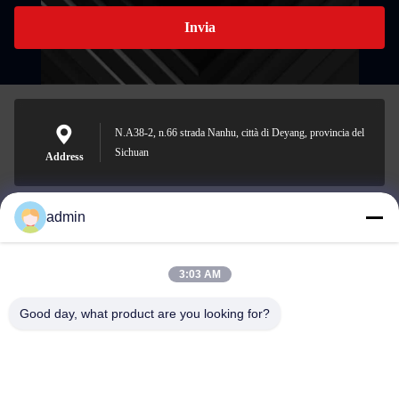
Invia
N.A38-2, n.66 strada Nanhu, città di Deyang, provincia del
Sichuan
Address
admin
Nero@enlaibio.com
E-mail
3:03 AM
Good day, what product are you looking for?
0086-28-64841719
Phone