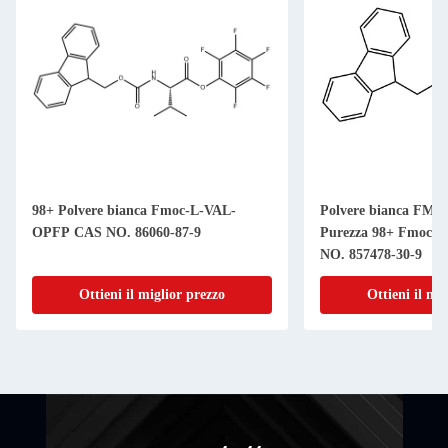
98+ Polvere bianca Fmoc-L-VAL-
Polvere bianca FMO
OPFP CAS NO. 86060-87-9
Purezza 98+ Fmoc-L
NO. 857478-30-9
Ottieni il miglior prezzo
Ottieni il mi