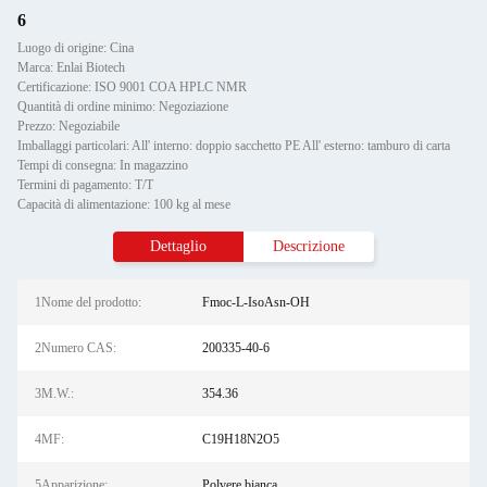
6
Luogo di origine: Cina
Marca: Enlai Biotech
Certificazione: ISO 9001 COA HPLC NMR
Quantità di ordine minimo: Negoziazione
Prezzo: Negoziabile
Imballaggi particolari: All' interno: doppio sacchetto PE All' esterno: tamburo di carta
Tempi di consegna: In magazzino
Termini di pagamento: T/T
Capacità di alimentazione: 100 kg al mese
Dettaglio
Descrizione
1Nome del prodotto:
Fmoc-L-IsoAsn-OH
2Numero CAS:
200335-40-6
3M.W.:
354.36
4MF:
C19H18N2O5
5Apparizione:
Polvere bianca