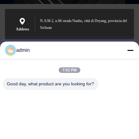
N.A38-2, n.66 strada Nanhu, città di Deyang, provincia del
Sichuan
Address
admin
Nero@enlaibio.com
E-mail
7:01 PM
Good day, what product are you looking for?
0086-28-64841719
Phone