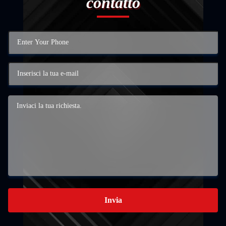
contatto
Invia