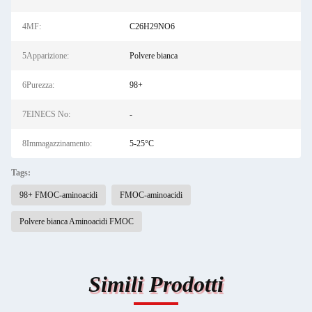
4MF:
C26H29NO6
5Apparizione:
Polvere bianca
6Purezza:
98+
7EINECS No:
-
8Immagazzinamento:
5-25°C
Tags:
98+ FMOC-aminoacidi
FMOC-aminoacidi
Polvere bianca Aminoacidi FMOC
Simili Prodotti