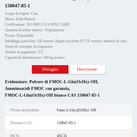
150047-85-1
Luogo di origine: Cina
Marca: Enlai Biotech
Certificazione: ISO 9001 COA HPLC NMR
Quantità di ordine minimo: Negoziazione
Prezzo: Negoziabile
Imballaggi particolari: All' interno: doppio sacchetto PE All' esterno: tamburo di carta
Tempi di consegna: In magazzino
Termini di pagamento: T/T
Capacità di alimentazione: 100 kg al mese
Dettaglio
Descrizione
Evidenziare:
Polvere di FMOC-L-Glu(OcHx)-OH
,
Amminoacidi FMOC con garanzia
,
FMOC-L-Glu(OcHx)-OH bianco CAS 150047-85-1
1Nome del prodotto:
Fmoc-L-Glu ((OcHx) -OH
2Numero CAS:
150047-85-1
3M.W.:
451.51