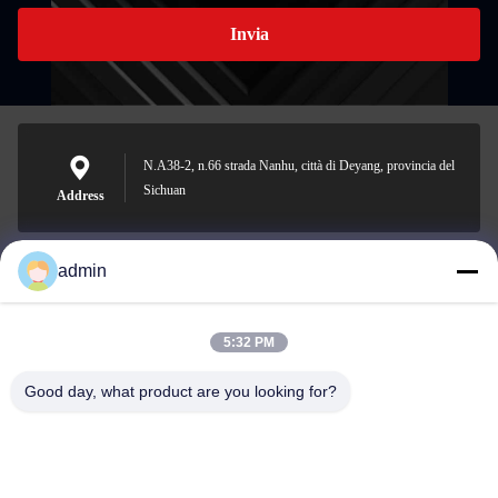
Invia
N.A38-2, n.66 strada Nanhu, città di Deyang, provincia del
Sichuan
Address
admin
Nero@enlaibio.com
E-mail
5:32 PM
Good day, what product are you looking for?
0086-28-64841719
Phone