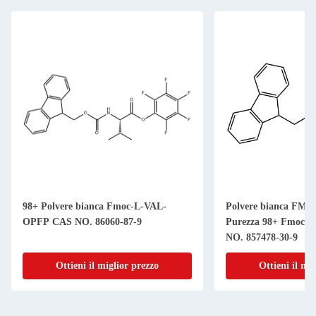
98+ Polvere bianca Fmoc-L-VAL-
Polvere bianca FMO
OPFP CAS NO. 86060-87-9
Purezza 98+ Fmoc-L
NO. 857478-30-9
Ottieni il miglior prezzo
Ottieni il mi