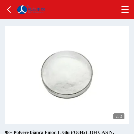
2
/
2
98+ Polvere bianca Fmoc-L-Glu ((OcHx) -OH CAS N.