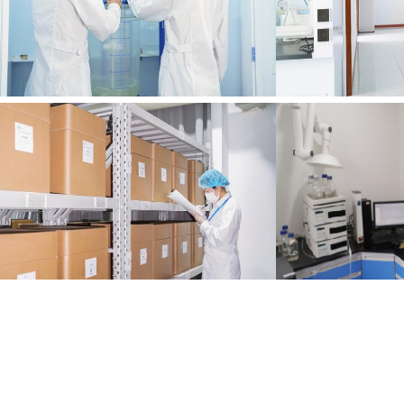
,
,
dotto Tag:
98+ Aminoacidi CBZ
98+ cbz in polvere
polvere di cbz 98+