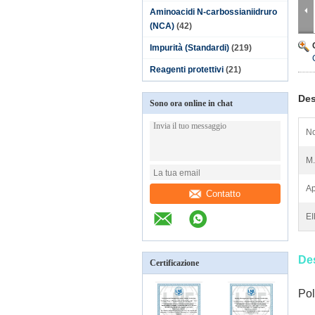
Aminoacidi N-carbossianiidruro
(NCA)
(42)
Impurità (Standardi)
(219)
Reagenti protettivi
(21)
Des
Sono ora online in chat
No
M.
Ap
Contatto
E
Des
Certificazione
Pol