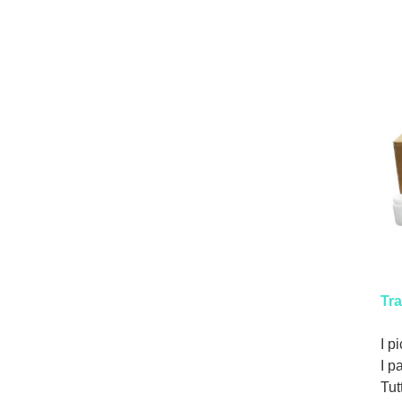
Tra
I p
I p
Tut