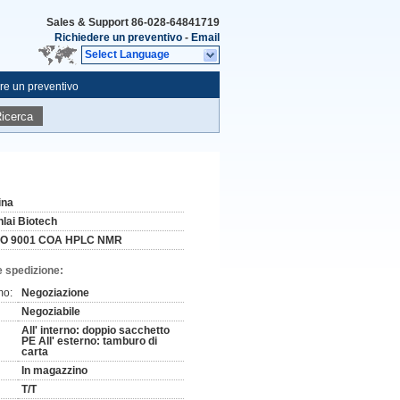
Sales & Support
86-028-64841719
Richiedere un preventivo
-
Email
Select Language
re un preventivo
icerca
ina
nlai Biotech
SO 9001 COA HPLC NMR
e spedizione:
mo:
Negoziazione
Negoziabile
All' interno: doppio sacchetto
PE All' esterno: tamburo di
carta
In magazzino
T/T