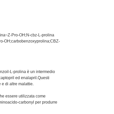
olina~Z-Pro-OH;N-cbz-L-prolina
-pro-OH;carbobenzoxyprolina;CBZ-
nzoil-L-prolina è un intermedio
captopril ed enalapril.Questi
e di altre malattie.
che essere utilizzata come
aminoacido-carbonyl per produrre