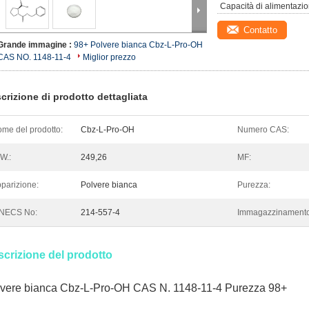
Capacità di alimentazio
Contatto
Grande immagine :
98+ Polvere bianca Cbz-L-Pro-OH
CAS NO. 1148-11-4
Miglior prezzo
crizione di prodotto dettagliata
me del prodotto:
Cbz-L-Pro-OH
Numero CAS:
W.:
249,26
MF:
parizione:
Polvere bianca
Purezza:
INECS No:
214-557-4
Immagazzinamento
crizione del prodotto
vere bianca Cbz-L-Pro-OH CAS N. 1148-11-4 Purezza 98+