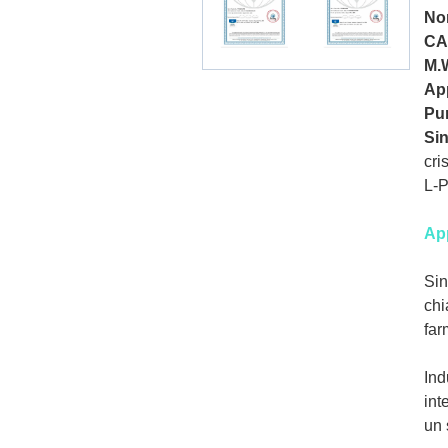
No
CA
M.
Ap
Pu
Si
cri
L-P
Ap
Sin
chi
far
Ind
int
un 