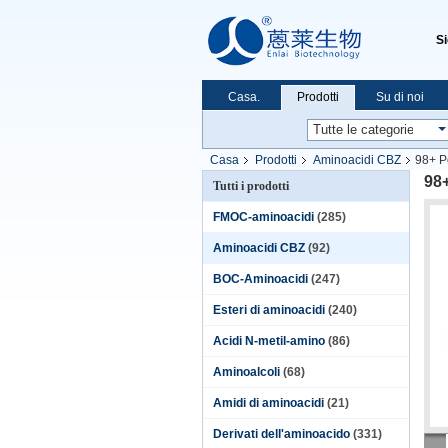
S
Casa.
Prodotti
Su di noi
Casa
Prodotti
Aminoacidi CBZ
98+ P
98
Tutti i prodotti
FMOC-aminoacidi
(285)
Aminoacidi CBZ
(92)
BOC-Aminoacidi
(247)
Esteri di aminoacidi
(240)
Acidi N-metil-amino
(86)
Aminoalcoli
(68)
Amidi di aminoacidi
(21)
Derivati dell'aminoacido
(331)