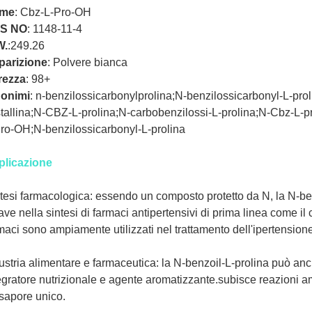
me
: Cbz-L-Pro-OH
S NO
:
1148-11-4
W.
:
249.26
parizione
:
Polvere bianca
rezza
:
98+
nonimi
: n-benzilossicarbonylprolina;N-benzilossicarbonyl-L-pr
stallina;N-CBZ-L-prolina;N-carbobenzilossi-L-prolina;N-Cbz-L
ro-OH;N-benzilossicarbonyl-L-prolina
plicazione
tesi farmacologica: essendo un composto protetto da N, la N-be
ave nella sintesi di farmaci antipertensivi di prima linea come il 
maci sono ampiamente utilizzati nel trattamento dell'ipertensione 
ustria alimentare e farmaceutica: la N-benzoil-L-prolina può an
egratore nutrizionale e agente aromatizzante.subisce reazioni 
sapore unico.