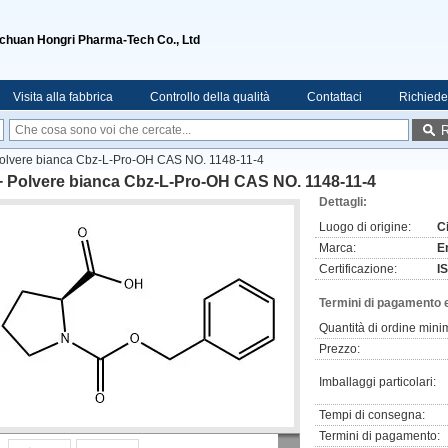
ichuan Hongri Pharma-Tech Co., Ltd
Visita alla fabbrica
Controllo della qualità
Contattaci
Richiede
R
olvere bianca Cbz-L-Pro-OH CAS NO. 1148-11-4
+ Polvere bianca Cbz-L-Pro-OH CAS NO. 1148-11-4
Dettagli:
Luogo di origine:
C
Marca:
E
Certificazione:
I
Termini di pagamento 
Quantità di ordine mini
Prezzo:
Imballaggi particolari:
Tempi di consegna:
Termini di pagamento: