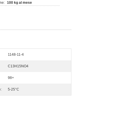
ne:
100 kg al mese
1148-11-4
C13H15NO4
98+
:
5-25°C