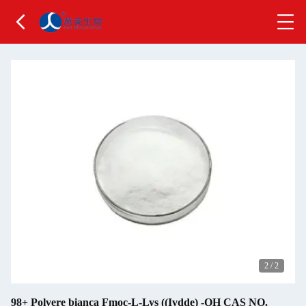
2
/
2
98+ Polvere bianca Fmoc-L-Lys ((Ivdde) -OH CAS NO.