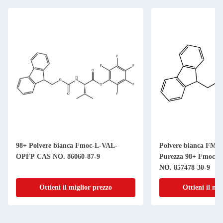
98+ Polvere bianca Fmoc-L-VAL-
Polvere bianca FMO
OPFP CAS NO. 86060-87-9
Purezza 98+ Fmoc-L
NO. 857478-30-9
Ottieni il miglior prezzo
Ottieni il mi