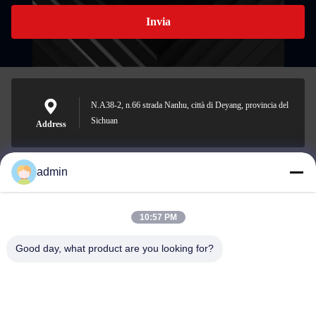
Invia
N.A38-2, n.66 strada Nanhu, città di Deyang, provincia del
Sichuan
Address
admin
Nero@enlaibio.com
E-mail
10:57 PM
Good day, what product are you looking for?
0086-28-64841719
Phone