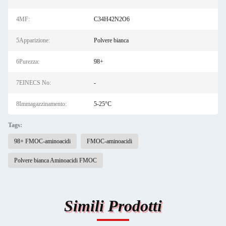
4MF:
C34H42N2O6
5Apparizione:
Polvere bianca
6Purezza:
98+
7EINECS No:
-
8Immagazzinamento:
5-25°C
Tags:
98+ FMOC-aminoacidi
FMOC-aminoacidi
Polvere bianca Aminoacidi FMOC
Simili Prodotti