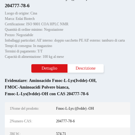
204777-78-6
Luogo di origine: Cina
Marca: Enlai Biotech
Certificazione: ISO 9001 COA HPLC NMR
Quantità di ordine minimo: Negoziazione
Prezzo: Negoziabile
Imballaggi particolari: All' interno: doppio sacchetto PE All' esterno: tamburo di carta
Tempi di consegna: In magazzino
Termini di pagamento: T/T
Capacità di alimentazione: 100 kg al mese
Dettaglio
Descrizione
Evidenziare:
Aminoacido Fmoc-L-Lys(Ivdde)-OH
,
FMOC-Aminoacidi Polvere bianca
,
Fmoc-L-Lys(Ivdde)-OH con CAS 204777-78-6
1Nome del prodotto:
Fmoc-L-Lys ((Ivdde) -OH
2Numero CAS:
204777-78-6
3M.W.:
574.71