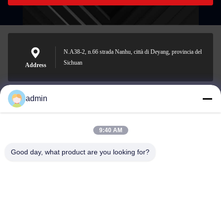
N.A38-2, n.66 strada Nanhu, città di Deyang, provincia del
Sichuan
Address
admin
Nero@enlaibio.com
E-mail
9:40 AM
Good day, what product are you looking for?
0086-28-64841719
Phone