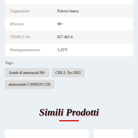
5Apparizione:
Polvere bianca
6Purezza:
98+
7EINECS No:
827-402-6
8Immagazzinamento:
5-25°C
Tags:
Amide di aminoacidi 98+
CBZ-L-Tyr-NH2
aminoamide C3H8N2O.ClH
Simili Prodotti