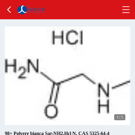
1
/
1
98+ Polvere bianca Sar-NH2.Hcl N. CAS 5325-64-4