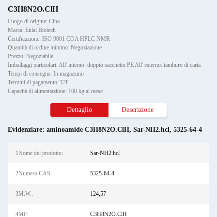
C3H8N2O.ClH
Luogo di origine: Cina
Marca: Enlai Biotech
Certificazione: ISO 9001 COA HPLC NMR
Quantità di ordine minimo: Negoziazione
Prezzo: Negoziabile
Imballaggi particolari: All' interno: doppio sacchetto PE All' esterno: tamburo di carta
Tempi di consegna: In magazzino
Termini di pagamento: T/T
Capacità di alimentazione: 100 kg al mese
Dettaglio
Descrizione
Evidenziare:
aminoamide C3H8N2O.ClH
,
Sar-NH2.hcl
,
5325-64-4
1Nome del prodotto:
Sar-NH2.hcl
2Numero CAS:
5325-64-4
3M.W.:
124,57
4MF:
C3H8N2O.ClH