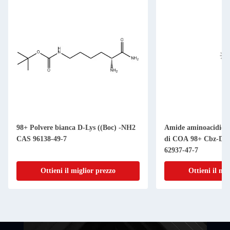
98+ Polvere bianca D-Lys ((Boc) -NH2
Amide aminoacidico 
CAS 96138-49-7
di COA 98+ Cbz-D-
62937-47-7
Ottieni il miglior prezzo
Ottieni il mi