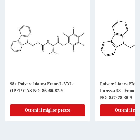
98+ Polvere bianca Fmoc-L-VAL-
Polvere bianca FMO
OPFP CAS NO. 86060-87-9
Purezza 98+ Fmoc-L
NO. 857478-30-9
Ottieni il miglior prezzo
Ottieni il mi