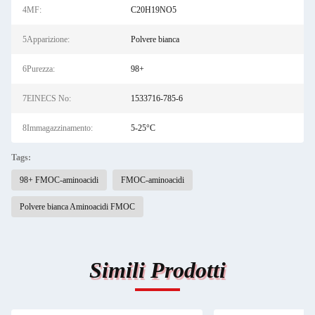
4MF:
C20H19NO5
5Apparizione:
Polvere bianca
6Purezza:
98+
7EINECS No:
1533716-785-6
8Immagazzinamento:
5-25°C
Tags:
98+ FMOC-aminoacidi
FMOC-aminoacidi
Polvere bianca Aminoacidi FMOC
Simili Prodotti