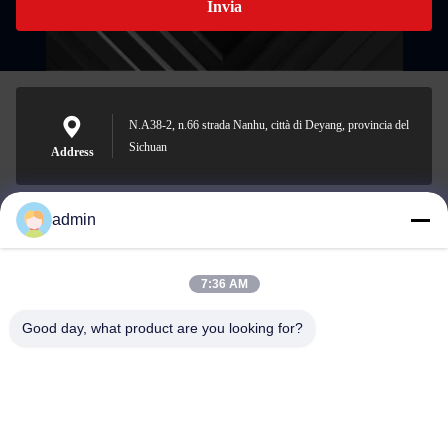
Invia
N.A38-2, n.66 strada Nanhu, città di Deyang, provincia del
Sichuan
Address
admin
Nero@enlaibio.com
E-mail
7:36 AM
Good day, what product are you looking for?
0086-28-64841719
Phone