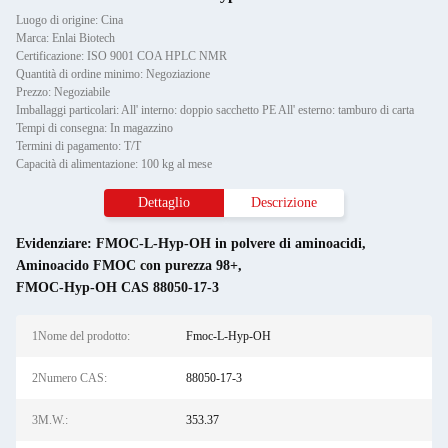
Luogo di origine: Cina
Marca: Enlai Biotech
Certificazione: ISO 9001 COA HPLC NMR
Quantità di ordine minimo: Negoziazione
Prezzo: Negoziabile
Imballaggi particolari: All' interno: doppio sacchetto PE All' esterno: tamburo di carta
Tempi di consegna: In magazzino
Termini di pagamento: T/T
Capacità di alimentazione: 100 kg al mese
Dettaglio
Descrizione
Evidenziare:
FMOC-L-Hyp-OH in polvere di aminoacidi
,
Aminoacido FMOC con purezza 98+
,
FMOC-Hyp-OH CAS 88050-17-3
1Nome del prodotto:
Fmoc-L-Hyp-OH
2Numero CAS:
88050-17-3
3M.W.:
353.37