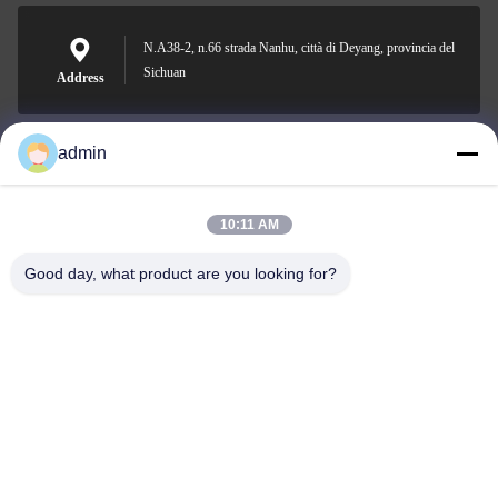
N.A38-2, n.66 strada Nanhu, città di Deyang, provincia del
Sichuan
Address
admin
Nero@enlaibio.com
E-mail
10:11 AM
Good day, what product are you looking for?
0086-28-64841719
Phone
SICHUAN HONGRI PAHRM-TECH CO., LTD