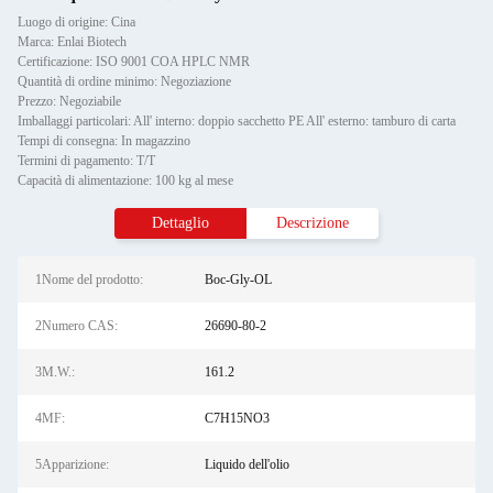
Luogo di origine: Cina
Marca: Enlai Biotech
Certificazione: ISO 9001 COA HPLC NMR
Quantità di ordine minimo: Negoziazione
Prezzo: Negoziabile
Imballaggi particolari: All' interno: doppio sacchetto PE All' esterno: tamburo di carta
Tempi di consegna: In magazzino
Termini di pagamento: T/T
Capacità di alimentazione: 100 kg al mese
Dettaglio
Descrizione
1Nome del prodotto:
Boc-Gly-OL
2Numero CAS:
26690-80-2
3M.W.:
161.2
4MF:
C7H15NO3
5Apparizione:
Liquido dell'olio