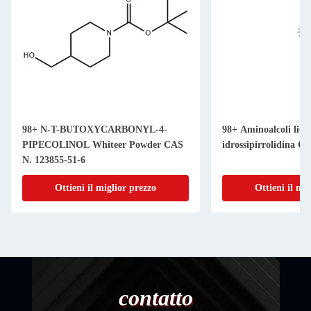
98+ N-T-BUTOXYCARBONYL-4-
98+ Aminoalcoli liqui
PIPECOLINOL Whiteer Powder CAS
idrossipirrolidina C
N. 123855-51-6
Ottieni il miglior prezzo
Ottieni il mi
contatto