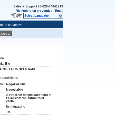
Sales & Support
86-028-64841719
Richiedere un preventivo
-
Email
Select Language
re un preventivo
icerca
ina
nlai Bio
SO 9001 COA HPLC NMR
e spedizione:
mo:
Negoziazione
Negoziabile
All'interno: doppio sacchetto in
PE/all'esterno: tamburo di
carta
In magazzino
T/T