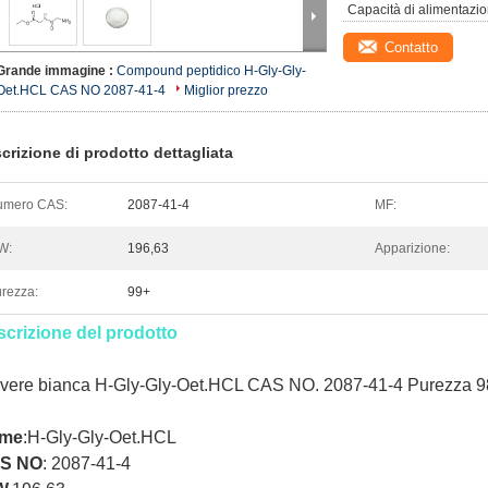
Capacità di alimentazio
Contatto
Grande immagine :
Compound peptidico H-Gly-Gly-
Oet.HCL CAS NO 2087-41-4
Miglior prezzo
crizione di prodotto dettagliata
umero CAS:
2087-41-4
MF:
W:
196,63
Apparizione:
rezza:
99+
crizione del prodotto
vere bianca H-Gly-Gly-Oet.HCL CAS NO. 2087-41-4 Purezza 
me
:
H-Gly-Gly-Oet.HCL
S NO
:
2087-41-4