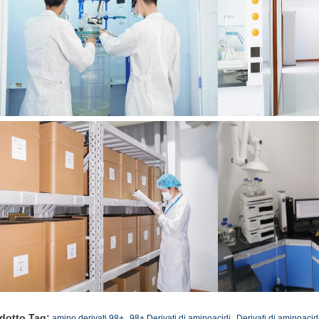
,
,
dotto Tag:
amino derivati 98+
98+ Derivati di aminoacidi
Derivati di aminoacid