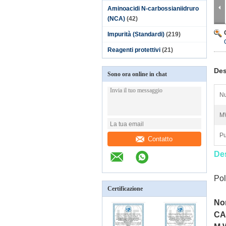
Aminoacidi N-carbossianiidruro
(NCA)
(42)
Impurità (Standardi)
(219)
Reagenti protettivi
(21)
Des
Sono ora online in chat
N
M
Pu
Contatto
Des
Pol
Certificazione
No
CA