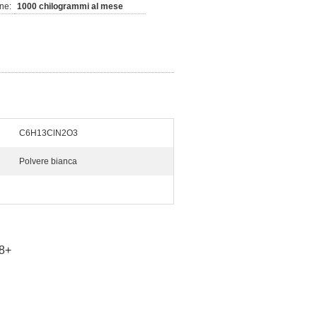
ne:
1000 chilogrammi al mese
C6H13ClN2O3
Polvere bianca
98+