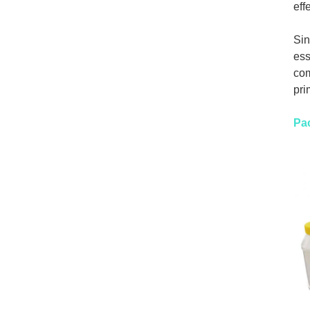
eff
Sin
ess
com
pri
Pa