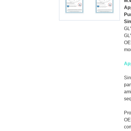
M.
Ap
Pu
Si
GL
GLY
OEt
mon
Ap
Sin
par
ami
seq
Pro
OEt
com