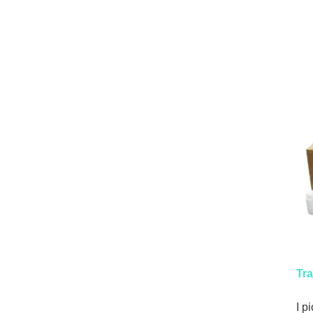
Tra
I p