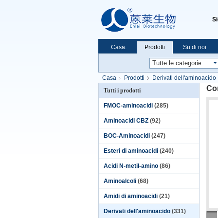
S
Casa.
Prodotti
Su di noi
Casa
Prodotti
Derivati dell'aminoacido
Co
Tutti i prodotti
FMOC-aminoacidi
(285)
Aminoacidi CBZ
(92)
BOC-Aminoacidi
(247)
Esteri di aminoacidi
(240)
Acidi N-metil-amino
(86)
Aminoalcoli
(68)
Amidi di aminoacidi
(21)
Derivati dell'aminoacido
(331)