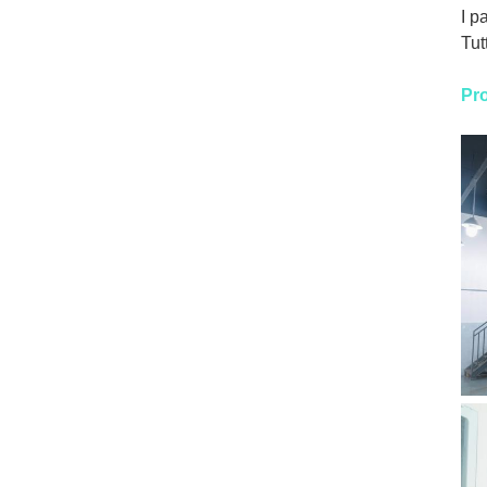
I p
Tut
Pro