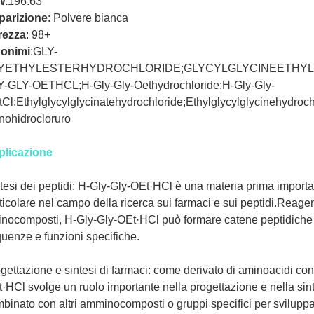
W.
196.63
parizione
:
Polvere bianca
rezza
:
98+
nonimi
:GLY-
YETHYLESTERHYDROCHLORIDE;GLYCYLGLYCINEETHYL
-GLY-OETHCL;H-Gly-Gly-Oethydrochloride;H-Gly-Gly-
Cl;Ethylglycylglycinatehydrochloride;Ethylglycylglycinehydrochlor
ohidrocloruro
plicazione
tesi dei peptidi: H-Gly-Gly-OEt·HCl è una materia prima important
ticolare nel campo della ricerca sui farmaci e sui peptidi.Reage
nocomposti, H-Gly-Gly-OEt·HCl può formare catene peptidiche e
uenze e funzioni specifiche.
gettazione e sintesi di farmaci: come derivato di aminoacidi con a
·HCl svolge un ruolo importante nella progettazione e nella sin
binato con altri amminocomposti o gruppi specifici per sviluppa