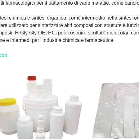
etti farmacologici per il trattamento di varie malattie, come cancro
tesi chimica e sintesi organica: come intermedio nella sintesi 
ere utilizzato per sintetizzare altri composti con strutture e fun
posti, H-Gly-Gly-OEt·HCl può costruire strutture molecolari com
me e intermedi per l'industria chimica e farmaceutica.
cco