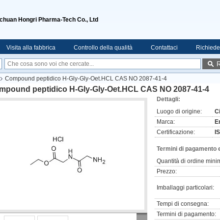
ichuan Hongri Pharma-Tech Co., Ltd
Visita alla fabbrica
Controllo della qualità
Contattaci
Richiede
R
Compound peptidico H-Gly-Gly-Oet.HCL CAS NO 2087-41-4
mpound peptidico H-Gly-Gly-Oet.HCL CAS NO 2087-41-4
Dettagli:
Luogo di origine:
C
Marca:
E
Certificazione:
I
Termini di pagamento 
Quantità di ordine mini
Prezzo:
Imballaggi particolari:
Tempi di consegna:
Termini di pagamento: