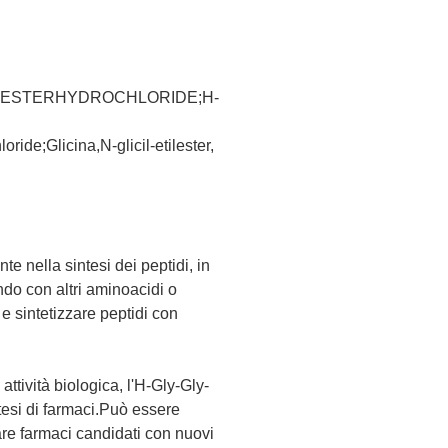
ESTERHYDROCHLORIDE;H-
ide;Glicina,N-glicil-etilester,
e nella sintesi dei peptidi, in
ndo con altri aminoacidi o
 sintetizzare peptidi con
ttività biologica, l'H-Gly-Gly-
tesi di farmaci.Può essere
re farmaci candidati con nuovi