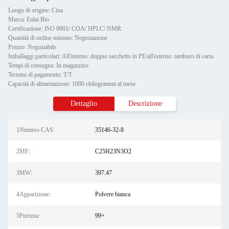
Luogo di origine: Cina
Marca: Enlai Bio
Certificazione: ISO 9001/ COA/ HPLC/ NMR
Quantità di ordine minimo: Negoziazione
Prezzo: Negoziabile
Imballaggi particolari: All'interno: doppio sacchetto in PE/all'esterno: tamburo di carta
Tempi di consegna: In magazzino
Termini di pagamento: T/T
Capacità di alimentazione: 1000 chilogrammi al mese
Dettaglio
Descrizione
1Numero CAS:
35146-32-8
2MF:
C25H23N3O2
3MW:
397.47
4Apparizione:
Polvere bianca
5Purezza:
99+