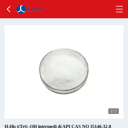
2
/
2
H-His ((Trt) -OH intermedi di API CAS NO 35146-32-8