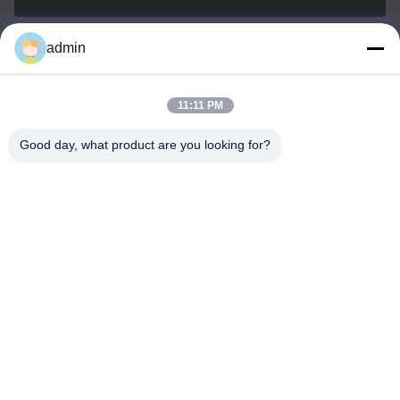
admin
Nero@enlaibio.com
E-mail
11:11 PM
Good day, what product are you looking for?
0086-28-64841719
Phone
SICHUAN HONGRI PAHRM-TECH CO., LTD