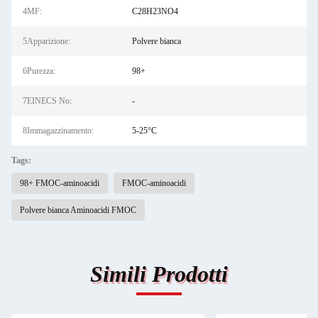
4MF:
C28H23NO4
5Apparizione:
Polvere bianca
6Purezza:
98+
7EINECS No:
-
8Immagazzinamento:
5-25°C
Tags:
98+ FMOC-aminoacidi
FMOC-aminoacidi
Polvere bianca Aminoacidi FMOC
Simili Prodotti