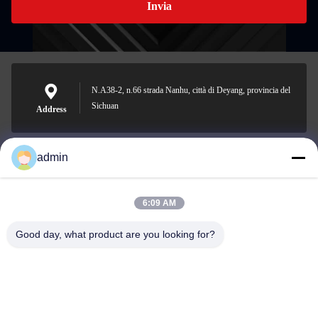
Invia
N.A38-2, n.66 strada Nanhu, città di Deyang, provincia del
Sichuan
Address
admin
Nero@enlaibio.com
E-mail
6:09 AM
Good day, what product are you looking for?
0086-28-64841719
Phone