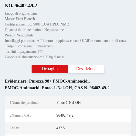
NO. 96402-49-2
Luogo di origine: Cina
Marca: Enlai Biotech
Certificazione: ISO 9001 COA HPLC NMR
Quantità di ordine minimo: Negoziazione
Prezzo: Negoziabile
Imballaggi particolari: All' interno: doppio sacchetto PE All' esterno: tamburo di carta
Tempi di consegna: In magazzino
Termini di pagamento: T/T
Capacità di alimentazione: 100 kg al mese
Dettaglio
Descrizione
Evidenziare:
Purezza 98+ FMOC-Aminoacidi
,
FMOC-Aminoacidi Fmoc-1-Nal-OH
,
CAS N. 96402-49-2
1Nome del prodotto:
Fmoc-1-Nal-OH
2Numero CAS:
96402-49-2
3M.W.:
437.5