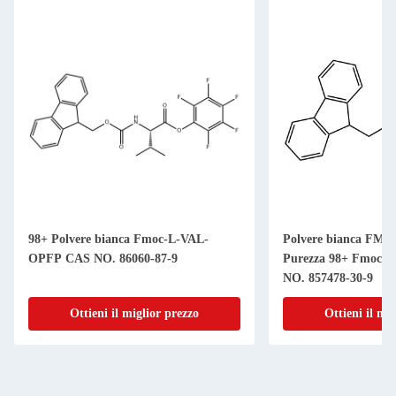
98+ Polvere bianca Fmoc-L-VAL-
Polvere bianca FMO
OPFP CAS NO. 86060-87-9
Purezza 98+ Fmoc-L
NO. 857478-30-9
Ottieni il miglior prezzo
Ottieni il mi