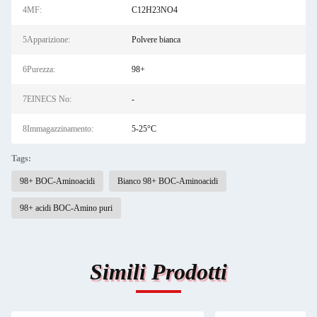
4MF:
C12H23NO4
5Apparizione:
Polvere bianca
6Purezza:
98+
7EINECS No:
-
8Immagazzinamento:
5-25°C
Tags:
98+ BOC-Aminoacidi
Bianco 98+ BOC-Aminoacidi
98+ acidi BOC-Amino puri
Simili Prodotti