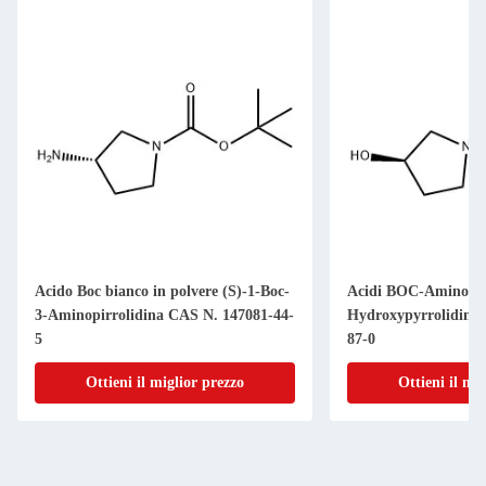
Acido Boc bianco in polvere (S)-1-Boc-
Acidi BOC-Amino (R
3-Aminopirrolidina CAS N. 147081-44-
Hydroxypyrrolidine
5
87-0
Ottieni il miglior prezzo
Ottieni il mi