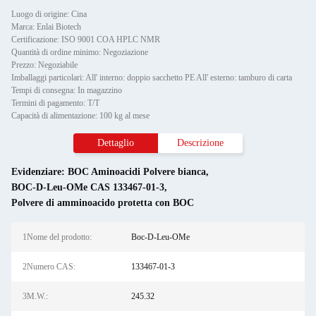
Luogo di origine: Cina
Marca: Enlai Biotech
Certificazione: ISO 9001 COA HPLC NMR
Quantità di ordine minimo: Negoziazione
Prezzo: Negoziabile
Imballaggi particolari: All' interno: doppio sacchetto PE All' esterno: tamburo di carta
Tempi di consegna: In magazzino
Termini di pagamento: T/T
Capacità di alimentazione: 100 kg al mese
Dettaglio
Descrizione
Evidenziare:
BOC Aminoacidi Polvere bianca
,
BOC-D-Leu-OMe CAS 133467-01-3
,
Polvere di amminoacido protetta con BOC
1Nome del prodotto:
Boc-D-Leu-OMe
2Numero CAS:
133467-01-3
3M.W.:
245.32