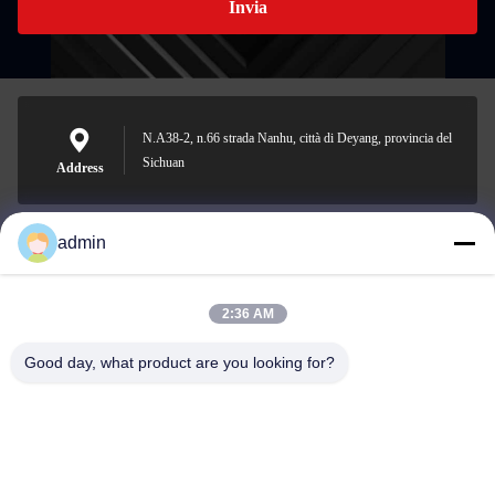
Invia
N.A38-2, n.66 strada Nanhu, città di Deyang, provincia del
Sichuan
Address
admin
Nero@enlaibio.com
E-mail
2:36 AM
Good day, what product are you looking for?
0086-28-64841719
Phone