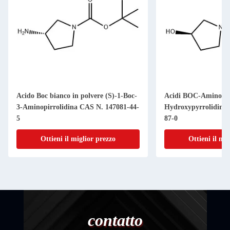
Acido Boc bianco in polvere (S)-1-Boc-
Acidi BOC-Amino (R
3-Aminopirrolidina CAS N. 147081-44-
Hydroxypyrrolidine
5
87-0
Ottieni il miglior prezzo
Ottieni il mi
contatto