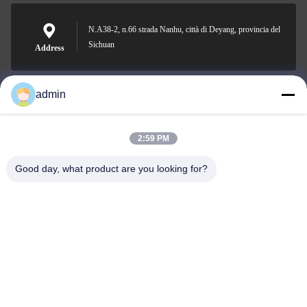
N.A38-2, n.66 strada Nanhu, città di Deyang, provincia del
Sichuan
Address
admin
Nero@enlaibio.com
E-mail
2:59 PM
Good day, what product are you looking for?
0086-28-64841719
Phone
SICHUAN HONGRI PAHRM-TECH CO., LTD