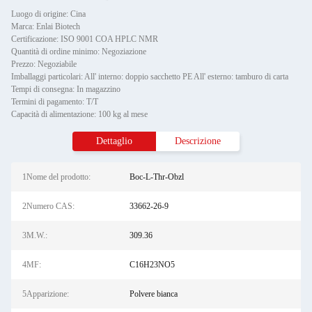
Luogo di origine: Cina
Marca: Enlai Biotech
Certificazione: ISO 9001 COA HPLC NMR
Quantità di ordine minimo: Negoziazione
Prezzo: Negoziabile
Imballaggi particolari: All' interno: doppio sacchetto PE All' esterno: tamburo di carta
Tempi di consegna: In magazzino
Termini di pagamento: T/T
Capacità di alimentazione: 100 kg al mese
Dettaglio
Descrizione
1Nome del prodotto:
Boc-L-Thr-Obzl
2Numero CAS:
33662-26-9
3M.W.:
309.36
4MF:
C16H23NO5
5Apparizione:
Polvere bianca