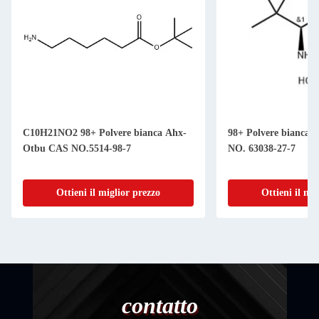
C10H21NO2 98+ Polvere bianca Ahx-
98+ Polvere bianca 
Otbu CAS NO.5514-98-7
NO. 63038-27-7
Ottieni il miglior prezzo
Ottieni il mi
contatto