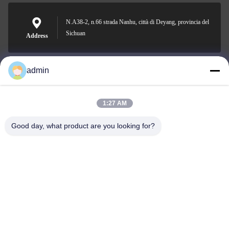
N.A38-2, n.66 strada Nanhu, città di Deyang, provincia del
Sichuan
Address
admin
Nero@enlaibio.com
E-mail
1:27 AM
Good day, what product are you looking for?
0086-28-64841719
Phone
SICHUAN HONGRI PAHRM-TECH CO., LTD