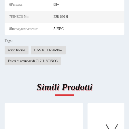
6Purezza:
98+
7EINECS No:
228-620-9
8Immagazzinamento:
5-25°C
Tags:
acido bocico
CAS N. 13226-98-7
Esteri di aminoacidi C12H16ClNO3
Simili Prodotti