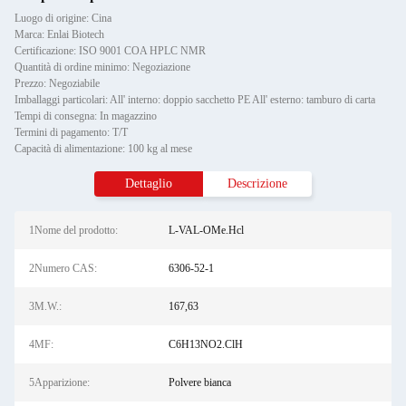
Luogo di origine: Cina
Marca: Enlai Biotech
Certificazione: ISO 9001 COA HPLC NMR
Quantità di ordine minimo: Negoziazione
Prezzo: Negoziabile
Imballaggi particolari: All' interno: doppio sacchetto PE All' esterno: tamburo di carta
Tempi di consegna: In magazzino
Termini di pagamento: T/T
Capacità di alimentazione: 100 kg al mese
Dettaglio
Descrizione
1Nome del prodotto:
L-VAL-OMe.Hcl
2Numero CAS:
6306-52-1
3M.W.:
167,63
4MF:
C6H13NO2.ClH
5Apparizione:
Polvere bianca