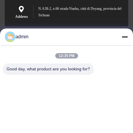
N.A38-2, n.66 strada Nanhu, città di Deyang, provincia del
Sichuan
Address
admin
Nero@enlaibio.com
E-mail
12:35 PM
Good day, what product are you looking for?
0086-28-64841719
Phone
SICHUAN HONGRI PAHRM-TECH CO., LTD