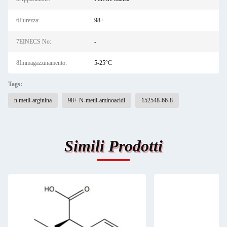
6Purezza:
98+
7EINECS No:
-
8Immagazzinamento:
5-25°C
Tags:
n metil-arginina
98+ N-metil-aminoacidi
152548-66-8
Simili Prodotti