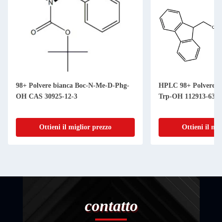
98+ Polvere bianca Boc-N-Me-D-Phg-
HPLC 98+ Polvere b
OH CAS 30925-12-3
Trp-OH 112913-63-
Ottieni il miglior prezzo
Ottieni il mi
contatto