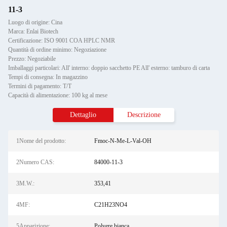
11-3
Luogo di origine: Cina
Marca: Enlai Biotech
Certificazione: ISO 9001 COA HPLC NMR
Quantità di ordine minimo: Negoziazione
Prezzo: Negoziabile
Imballaggi particolari: All' interno: doppio sacchetto PE All' esterno: tamburo di carta
Tempi di consegna: In magazzino
Termini di pagamento: T/T
Capacità di alimentazione: 100 kg al mese
Dettaglio
Descrizione
1Nome del prodotto:
Fmoc-N-Me-L-Val-OH
2Numero CAS:
84000-11-3
3M.W.:
353,41
4MF:
C21H23NO4
5Apparizione:
Polvere bianca